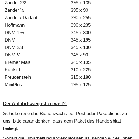
Zander 2/3
395 x 135
Zander ½
395 x 90
Zander / Dadant
390 x 255
Hoffmann
390 x 235
DNM 1 ½
345 x 300
DNM
345 x 195
DNM 2/3
345 x 130
DNM ½
345 x 90
Bremer Maß
345 x 195
Kuntsch
310 x 225
Freudenstein
315 x 180
MiniPlus
195 x 125
Der Anfahrtsweg ist zu weit? 
Schicken Sie das Bienenwachs per Post oder Paketdienst zu 
uns, bitte daran denken, dass dem Paket das Handelsblatt 
beiliegt.
Sobald die Umarbeitung abgeschlossen ist, senden wir es Ihnen 